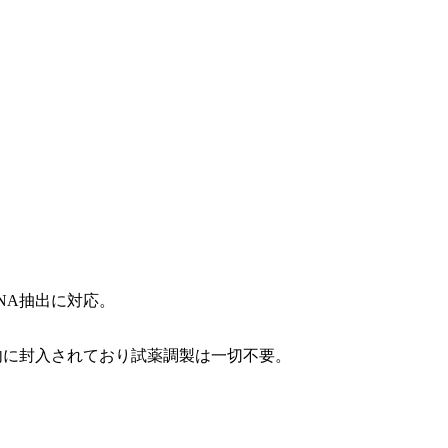
NA抽出に対応
。
内に封入されており
試薬調製は一切不要
。