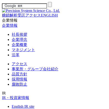
糖鎖解析受託
アクセス
ENGLISH
企業情報
企業情報
社長挨拶
企業理念
企業概要
マネジメント
沿革
アクセス
事業所・グループ会社紹介
品質方針
採用情報
腐敗防止
IR
IR・投資家情報
English IR site