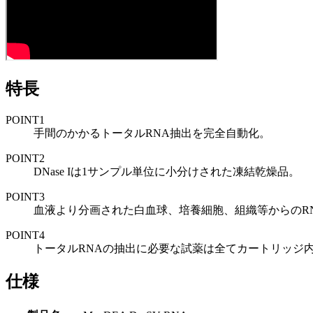
特長
POINT
1
手間のかかる
トータルRNA抽出を完全自動化
。
POINT
2
DNase Iは
1サンプル単位に小分けされた凍結乾燥品
。
POINT
3
血液より分画された
白血球、培養細胞、組織等からのR
POINT
4
トータルRNAの抽出に必要な試薬は全てカートリッジ
仕様