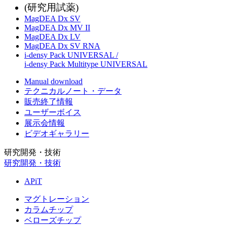
(研究用試薬)
MagDEA Dx SV
MagDEA Dx MV II
MagDEA Dx LV
MagDEA Dx SV RNA
i-densy Pack UNIVERSAL /
i-densy Pack Multitype UNIVERSAL
Manual download
テクニカルノート・データ
販売終了情報
ユーザーボイス
展示会情報
ビデオギャラリー
研究開発・技術
研究開発・技術
APiT
マグトレーション
カラムチップ
ベローズチップ