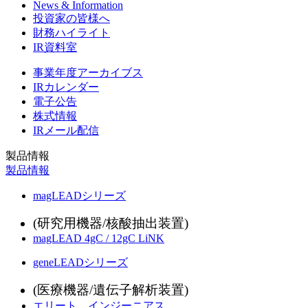
News & Information
投資家の皆様へ
財務ハイライト
IR資料室
事業年度アーカイブス
IRカレンダー
電子公告
株式情報
IRメール配信
製品情報
製品情報
magLEADシリーズ
(研究用機器/核酸抽出装置)
magLEAD 4gC / 12gC LiNK
geneLEADシリーズ
(医療機器/遺伝子解析装置)
エリート インジーニアス